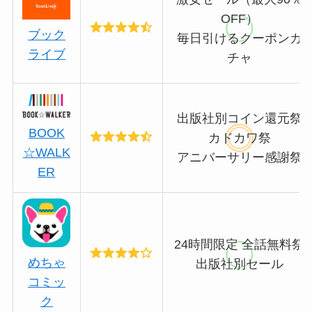
OFF）
ブック
毎日引けるクーポンガ
ライブ
チャ
出版社別コイン還元祭
BOOK
カドカワ祭
☆WALK
アニバーサリー感謝祭
ER
24時間限定 全話無料祭
めちゃ
出版社別セール
コミッ
ク