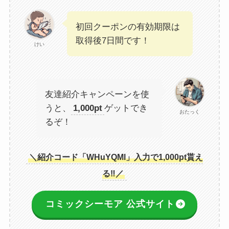
初回クーポンの有効期限は
取得後7日間です！
けい
友達紹介キャンペーンを使
うと、
1,000pt
ゲットでき
おたっく
るぞ！
＼紹介コード「WHuYQMl」入力で1,000pt貰え
る‼／
コミックシーモア 公式サイト