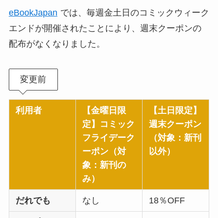
eBookJapan
では、毎週金土日のコミックウィーク
エンドが開催されたことにより、週末クーポンの
配布がなくなりました。
変更前
利用者
【金曜日限
【土日限定】
定】コミック
週末クーポン
フライデーク
（対象：新刊
ーポン（対
以外）
象：新刊の
み）
だれでも
なし
18％OFF