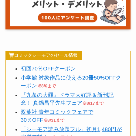
コミックシーモアのセール情報
初回70％OFFクーポン
小学館 対象作品に使える20冊50%OFFク
ーポン
※8/6まで
『九条の大罪』ドラマ大好評＆新刊記
念！ 真鍋昌平先生フェア
※8/17まで
双葉社 青年コミックフェアで
30％OFF
※8/31まで
「シーモア読み放題フル」初月1,480円が