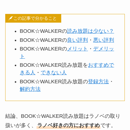
この記事で分かること
BOOK☆WALKERの
読み放題は少ない？
BOOK☆WALKERの
良い評判
・
悪い評判
BOOK☆WALKERの
メリット
・
デメリッ
ト
BOOK☆WALKER読み放題を
おすすめで
きる人
・
できない人
BOOK☆WALKER読み放題の
登録方法
・
解約方法
結論、BOOK☆WALKER読み放題はラノベの取り
扱いが多く、
ラノベ好きの方におすすめ
です。