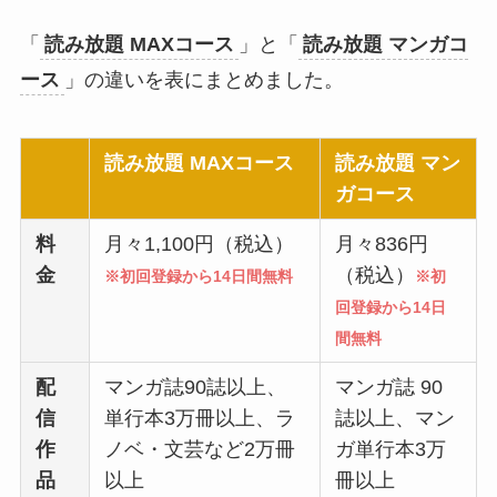
「
読み放題 MAXコース
」と「
読み放題 マンガコ
ース
」の違いを表にまとめました。
読み放題 MAXコース
読み放題 マン
ガコース
料
月々1,100円（税込）
月々836円
金
（税込）
※初回登録から14日間無料
※初
回登録から14日
間無料
配
マンガ誌90誌以上、
マンガ誌 90
信
単行本3万冊以上、ラ
誌以上、マン
作
ノベ・文芸など2万冊
ガ単行本3万
品
以上
冊以上